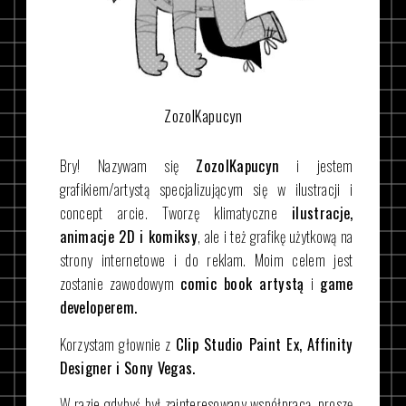
ZozolKapucyn
Bry! Nazywam się
ZozolKapucyn
i jestem
grafikiem/artystą specjalizującym się w ilustracji i
concept arcie. Tworzę klimatyczne
ilustracje,
animacje 2D i komiksy
, ale i też grafikę użytkową na
strony internetowe i do reklam. Moim celem jest
zostanie zawodowym
comic book artystą
i
game
developerem.
Korzystam głownie z
Clip Studio Paint Ex, Affinity
Designer i Sony Vegas.
W razie gdybyś był zainteresowany współpracą, proszę